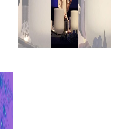
Isabella Cambiganu
Star Crystal Voice
Campane di
Cristallo
Voci di Cristallo
Voci di
Cristallo Libera Scuola
Isabella
Origin
Testimonianze
Mappa del sito
Blog