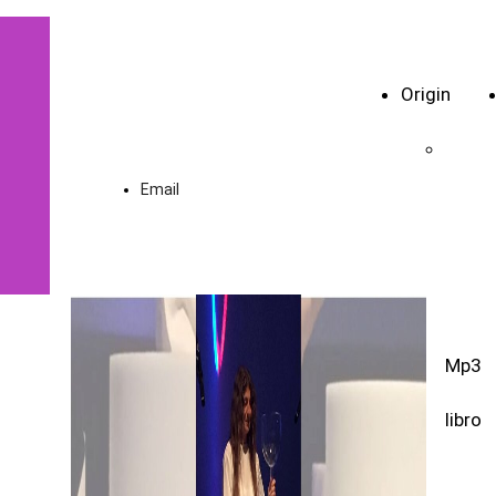
Vibrar di
cellule
Origin
Email
Mp3
libro